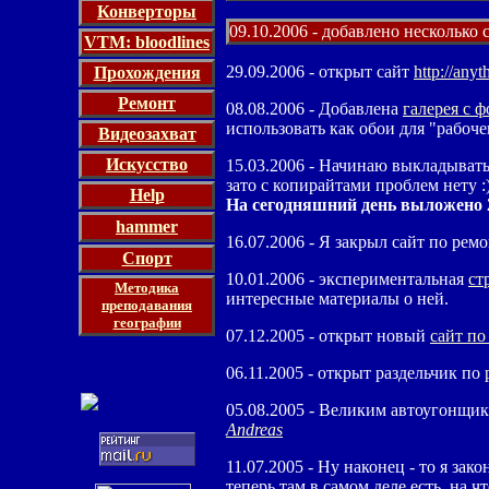
Конверторы
09.10.2006 - добавлено несколько 
VTM: bloodlines
29.09.2006 - открыт сайт
http://anyt
Прохождения
Ремонт
08.08.2006 - Добавлена
галерея с 
использовать как обои для "рабоче
Видеозахват
Искусство
15.03.2006 - Начинаю выкладыват
зато с копирайтами проблем нету :
Help
На сегодняшний день выложено 2
hammer
16.07.2006 - Я закрыл сайт по ремо
Спорт
10.01.2006 - экспериментальная
ст
Методика
интересные материалы о ней.
преподавания
географии
07.12.2005 - открыт новый
сайт по
06.11.2005 - открыт раздельчик по
05.08.2005 - Великим автоугонщи
Andreas
11.07.2005 - Ну наконец - то я за
теперь там в самом деле есть, на чт