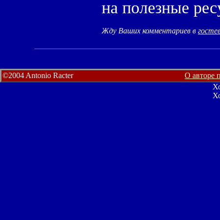
на полезные рес
Жду Ваших комментариев в
гостев
©2004 Antonio Racter
О авторе п
Х
Х